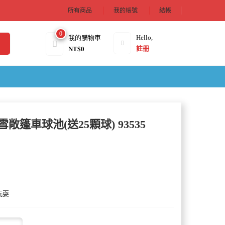
所有商品
我的帳號
結帳
0
Hello,
我的購物車
註冊
NT$
0
e。費雪敞篷車球池(送25顆球) 93535
玩耍