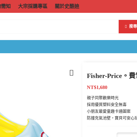
物需知
大宗採購專區
關於史酷迪
搜尋
Fisher-Pric
NT$
1,680
親子同聚歡樂時光
採用優質塑料安全無毐
小朋友最愛童趣卡通圖案
防撞充氣池壁，寶貝可安心