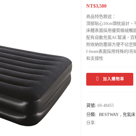
NT$
3,580
商品特色敘述：
頂部貼心10cm頭枕設計
床體表面採用優質植絨觸
配有自動充氣AC幫浦，百
附收納防塵袋方便不佔空
I-beam表面採用特殊
和支撐性
加入購物車
貨號:
69-48455
分類:
BESTWAY
,
充氣床
分享: