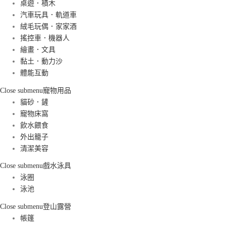
桌遊．積木
汽車玩具．軌道車
絨毛玩偶．家家酒
搖控車．機器人
繪畫．文具
黏土．動力沙
體能互動
Close submenu
寵物用品
貓砂．鏟
寵物床窩
飲水餵食
外出籠子
清潔美容
Close submenu
戲水泳具
泳圈
泳池
Close submenu
登山露營
帳篷