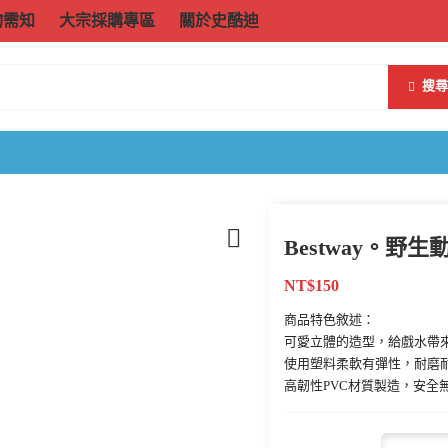
物需知
大宗採購專區
關於史酷迪
搜尋
Bestway。野
NT$
150
商品特色敘述：
可愛立體的造型，給戲水帶
使用塑料柔軟有彈性，耐磨
高韌性PVC材質製造，安全