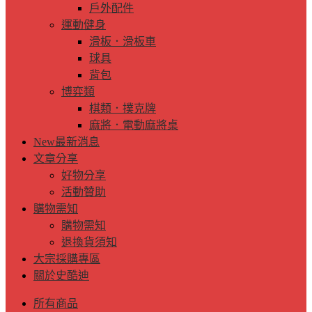
戶外配件
運動健身
滑板．滑板車
球具
背包
博弈類
棋類．撲克牌
麻將．電動麻將桌
New
最新消息
文章分享
好物分享
活動贊助
購物需知
購物需知
退換貨須知
大宗採購專區
關於史酷迪
所有商品