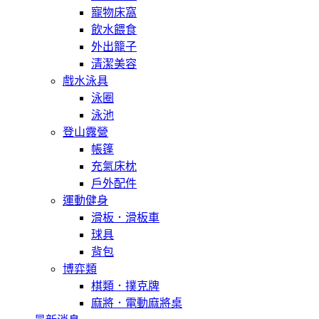
寵物床窩
飲水餵食
外出籠子
清潔美容
戲水泳具
泳圈
泳池
登山露營
帳篷
充氣床枕
戶外配件
運動健身
滑板．滑板車
球具
背包
博弈類
棋類．撲克牌
麻將．電動麻將桌