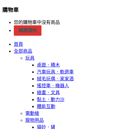
購物車
您的購物車中沒有商品
繼續購物
首頁
全部商品
玩具
桌遊．積木
汽車玩具．軌道車
絨毛玩偶．家家酒
搖控車．機器人
繪畫．文具
黏土．動力沙
體能互動
電動槍
寵物用品
貓砂．鏟