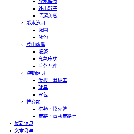
飲水餵食
外出籠子
清潔美容
戲水泳具
泳圈
泳池
登山露營
帳篷
充氣床枕
戶外配件
運動健身
滑板．滑板車
球具
背包
博弈類
棋類．撲克牌
麻將．電動麻將桌
最新消息
文章分享