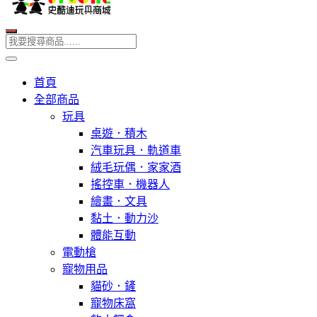
首頁
全部商品
玩具
桌遊．積木
汽車玩具．軌道車
絨毛玩偶．家家酒
搖控車．機器人
繪畫．文具
黏土．動力沙
體能互動
電動槍
寵物用品
貓砂．鏟
寵物床窩