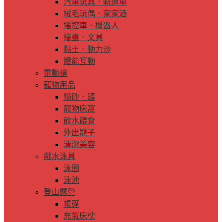
汽車玩具．軌道車
絨毛玩偶．家家酒
搖控車．機器人
繪畫．文具
黏土．動力沙
體能互動
電動槍
寵物用品
貓砂．鏟
寵物床窩
飲水餵食
外出籠子
清潔美容
戲水泳具
泳圈
泳池
登山露營
帳篷
充氣床枕