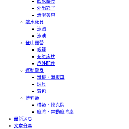
飲水餵食
外出籠子
清潔美容
戲水泳具
泳圈
泳池
登山露營
帳篷
充氣床枕
戶外配件
運動健身
滑板．滑板車
球具
背包
博弈類
棋類．撲克牌
麻將．電動麻將桌
最新消息
文章分享