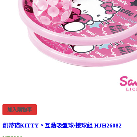
加入購物車
凱蒂貓KITTY。互動吸盤球/接球組 HJH26082