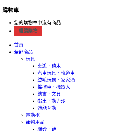
購物車
您的購物車中沒有商品
繼續購物
首頁
全部商品
玩具
桌遊．積木
汽車玩具．軌道車
絨毛玩偶．家家酒
搖控車．機器人
繪畫．文具
黏土．動力沙
體能互動
電動槍
寵物用品
貓砂．鏟