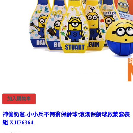
加入購物車
神偷奶爸-小小兵不倒翁保齡球/滾滾保齡球啟蒙套裝
組 XJI76364