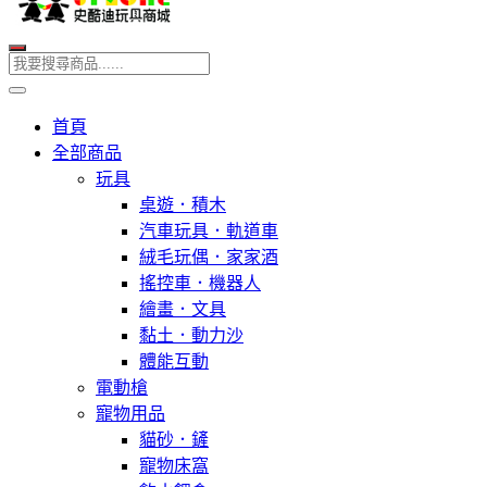
首頁
全部商品
玩具
桌遊．積木
汽車玩具．軌道車
絨毛玩偶．家家酒
搖控車．機器人
繪畫．文具
黏土．動力沙
體能互動
電動槍
寵物用品
貓砂．鏟
寵物床窩