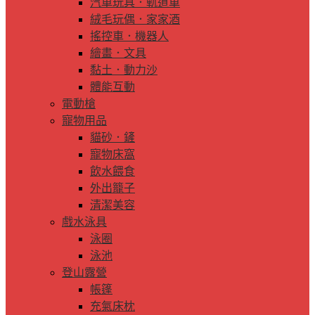
汽車玩具．軌道車
絨毛玩偶．家家酒
搖控車．機器人
繪畫．文具
黏土．動力沙
體能互動
電動槍
寵物用品
貓砂．鏟
寵物床窩
飲水餵食
外出籠子
清潔美容
戲水泳具
泳圈
泳池
登山露營
帳篷
充氣床枕