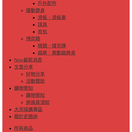
戶外配件
運動健身
滑板．滑板車
球具
背包
博弈類
棋類．撲克牌
麻將．電動麻將桌
New
最新消息
文章分享
好物分享
活動贊助
購物需知
購物需知
退換貨須知
大宗採購專區
關於史酷迪
所有商品