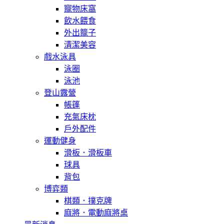
寵物床窩
飲水餵食
外出籠子
清潔美容
戲水泳具
泳圈
泳池
登山露營
帳篷
充氣床枕
戶外配件
運動健身
滑板．滑板車
球具
背包
博弈類
棋類．撲克牌
麻將．電動麻將桌