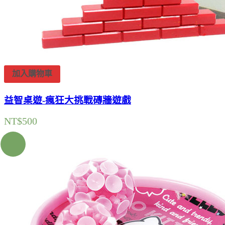
加入購物車
益智桌遊-瘋狂大挑戰磚牆遊戲
NT$
500