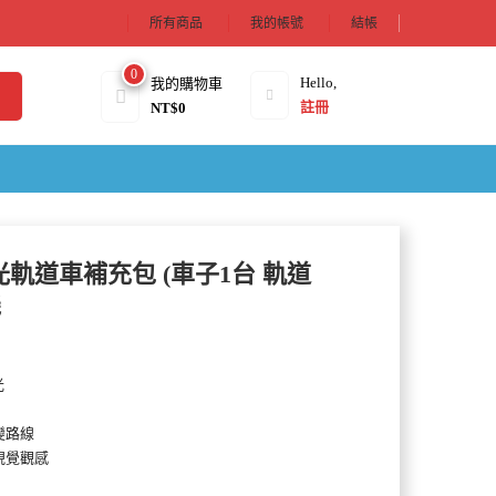
所有商品
我的帳號
結帳
0
Hello,
我的購物車
註冊
NT$
0
光軌道車補充包 (車子1台 軌道
機
光
變路線
視覺觀感