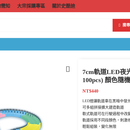
物需知
大宗採購專區
關於史酷迪
搜尋
7cm軌道LED夜
100pcs) 顏色隨
NT$
440
LED燈讓軌道車在黑暗中發
可多組拼接擴大建造軌道
軟式軌道可在行駛過程中改
軌道採用不同段顏色，刺激
輕鬆組裝，變化無限