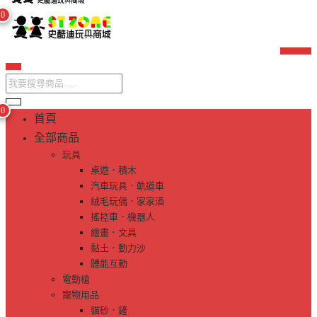
0
0
首頁
全部商品
玩具
桌遊．積木
汽車玩具．軌道車
絨毛玩偶．家家酒
搖控車．機器人
繪畫．文具
黏土．動力沙
體能互動
電動槍
寵物用品
貓砂．鏟