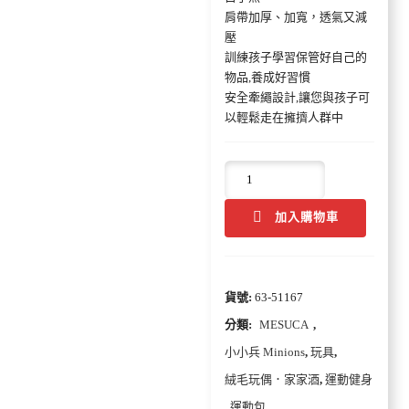
肩帶加厚、加寬，透氣又減
壓
訓練孩子學習保管好自己的
物品,養成好習慣
安全牽繩設計,讓您與孩子可
以輕鬆走在擁擠人群中
加入購物車
貨號:
63-51167
分類:
MESUCA
,
小小兵 Minions
,
玩具
,
絨毛玩偶．家家酒
,
運動健身
,
運動包