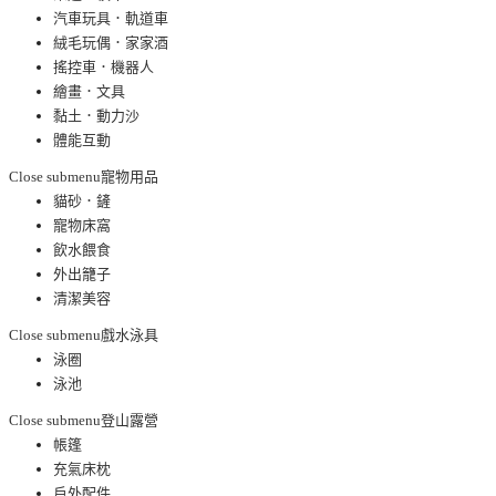
汽車玩具．軌道車
絨毛玩偶．家家酒
搖控車．機器人
繪畫．文具
黏土．動力沙
體能互動
Close submenu
寵物用品
貓砂．鏟
寵物床窩
飲水餵食
外出籠子
清潔美容
Close submenu
戲水泳具
泳圈
泳池
Close submenu
登山露營
帳篷
充氣床枕
戶外配件