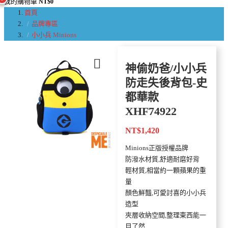
我的購物車
NT$
0
首頁
品牌專區
小小兵 Minions
神偷奶爸/小小兵
防走失後背包-史
都華款
XHF74922
NT$
1,420
Minions正版授權品牌
防潑水材質,舒適耐磨好背
輕材質,相當約一顆蘋果的重
量
顏色鮮豔,可愛討喜的小小兵
造型
夾層收納空間,整理東西能一
目了然