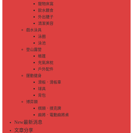
寵物床窩
飲水餵食
外出籠子
清潔美容
戲水泳具
泳圈
泳池
登山露營
帳篷
充氣床枕
戶外配件
運動健身
滑板．滑板車
球具
背包
博弈類
棋類．撲克牌
麻將．電動麻將桌
New
最新消息
文章分享