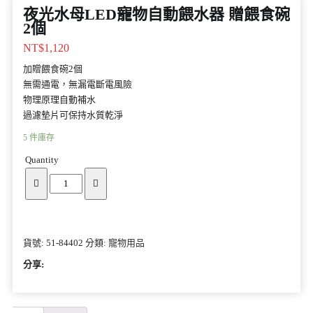
夜光水母LED寵物自動餵水器 贈餵食碗
2個
NT$
1,120
加贈餵食碗2個
無需通電，無漏電斷電風險
物理原理自動補水
過濾墊片可保持水質乾淨
5 件庫存
Quantity
貨號:
51-84402
分類:
寵物用品
分享: