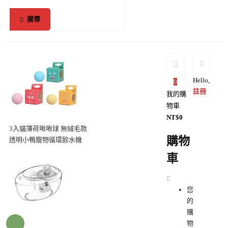
搜尋
Hello,
0
註冊
我的購
物車
NT$
0
3入貓薄荷啾啾球 無絨毛款
購物
透明小鴨寵物循環飲水機
車
您
的
購
物