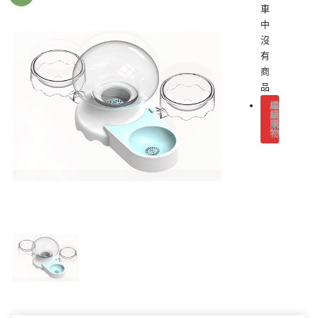
車
中
沒
有
商
品
繼
續
購
物