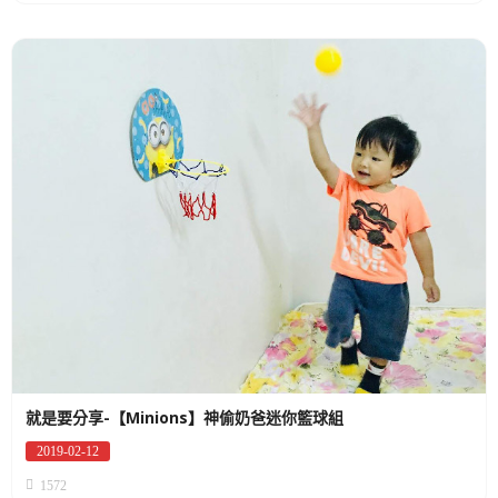
就是要分享-【Minions】神偷奶爸迷你籃球組
2019-02-12
Posted
on
1572