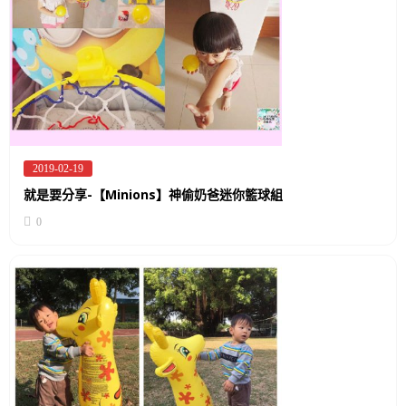
2019-02-19
Posted
on
就是要分享-【Minions】神偷奶爸迷你籃球組
0