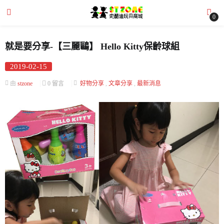
0
就是要分享-【三麗鷗】 Hello Kitty保齡球組
Posted
2019-02-15
submenu (全部商品)
on
由
stzone
0 留言
好物分享
,
文章分享
,
最新消息
submenu (文章分享)
submenu (購物需知)