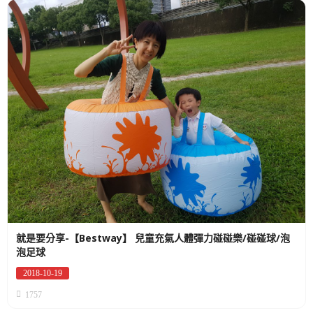
就是要分享-【Bestway】 兒童充氣人體彈力碰碰樂/碰碰球/泡
泡足球
2018-10-19
Posted
on
1757