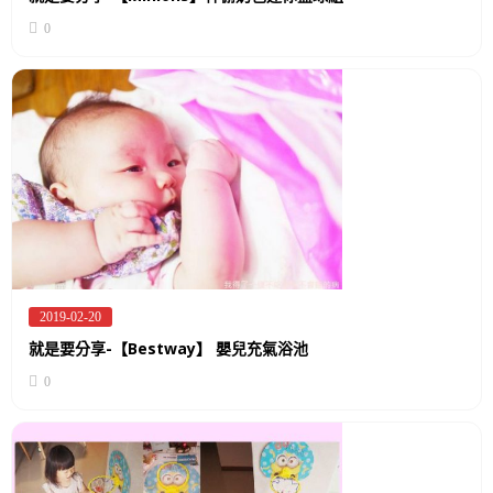
0
2019-02-20
Posted
on
就是要分享-【Bestway】 嬰兒充氣浴池
0