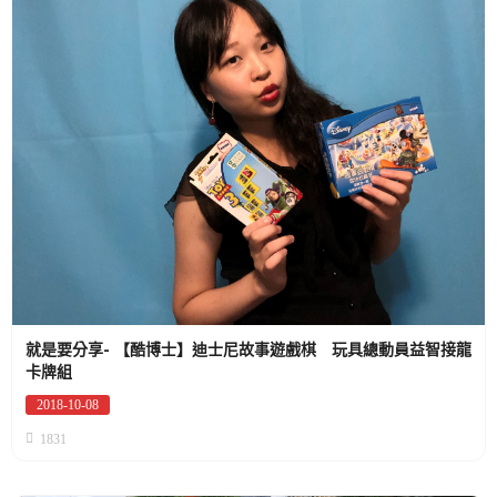
就是要分享- 【酷博士】迪士尼故事遊戲棋 玩具總動員益智接龍
卡牌組
2018-10-08
Posted
on
1831