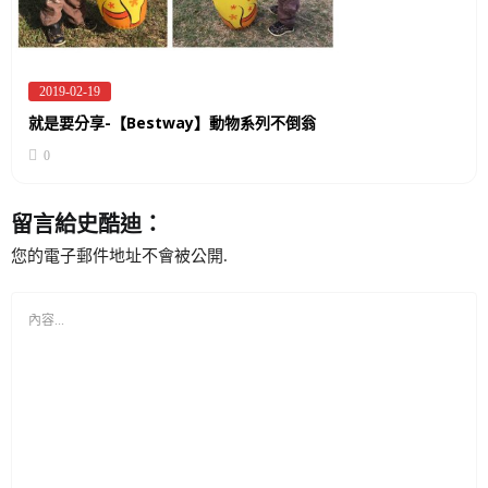
2019-02-19
Posted
on
就是要分享-【Bestway】動物系列不倒翁
0
留言給史酷迪：
您的電子郵件地址不會被公開.