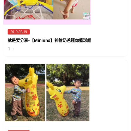
2019-02-19
Posted
on
就是要分享-【Minions】神偷奶爸迷你籃球組
0