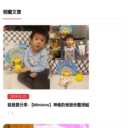
相關文章
2019-02-21
Posted
on
就是要分享-【Minions】神偷奶爸迷你籃球組
0