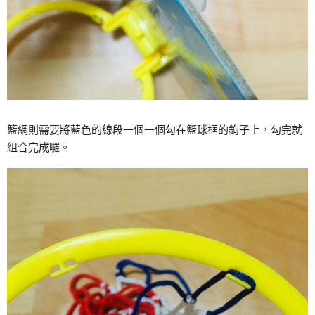
籃網則需要將藍色的線段一個一個勾在籃球框的鉤子上，勾完就
組合完成囉。