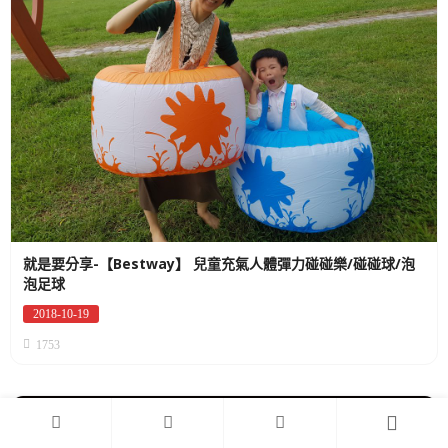
就是要分享-【Bestway】 兒童充氣人體彈力碰碰樂/碰碰球/泡
泡足球
2018-10-19
Posted
on
1753