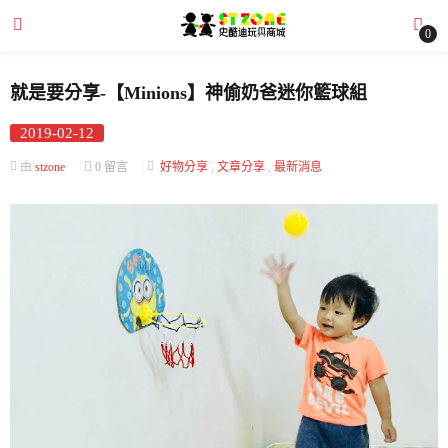
0
就是要分享-【Minions】神偷奶爸迷你籃球組
Posted
2019-02-12
submenu (全部商品)
on
由
stzone
0 留言
好物分享
,
文章分享
,
最新消息
submenu (文章分享)
submenu (購物需知)