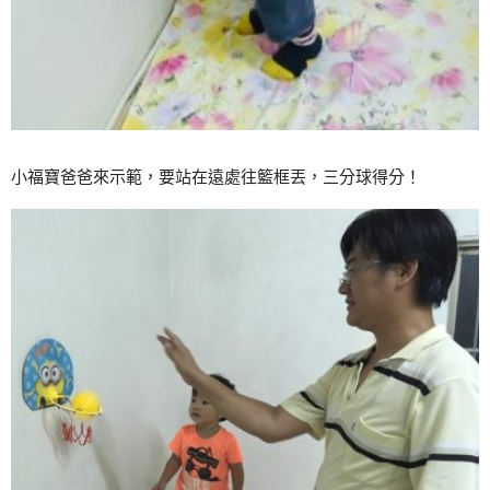
小福寶爸爸來示範，要站在遠處往籃框丟，三分球得分！