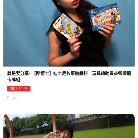
就是要分享- 【酷博士】迪士尼故事遊戲棋 玩具總動員益智接龍
卡牌組
2018-10-08
Posted
on
1830