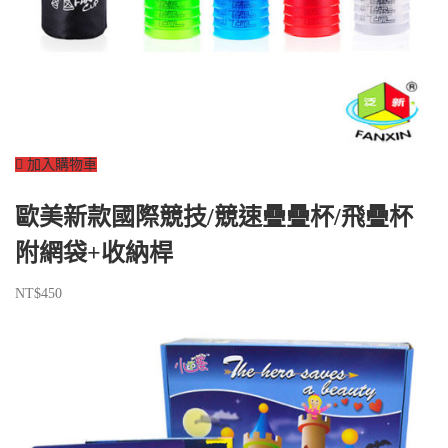
加入購物車
歐美新款國際競技/競速疊疊杯/飛疊杯
附網袋+收納桿
NT$
450