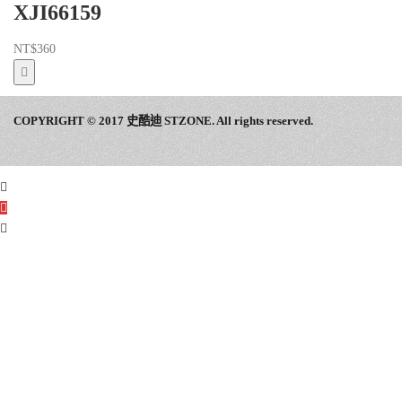
XJI66159
NT$
360
COPYRIGHT © 2017 史酷迪 STZONE. All rights reserved.