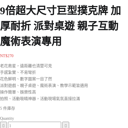
9倍超大尺寸巨型撲克牌 加
厚耐折 派對桌遊 親子互動
魔術表演專用
NT$
270
老花救星，遠距離也清楚可見
手感紮實、不易彎折
花色鮮明、數字圖案一目了然
派對遊戲、親子桌遊、魔術表演、教學示範皆適用
操作簡單、娛樂性高
拍照、活動吸睛神器，活動現場氣氛直接拉滿
5 件庫存
Quantity