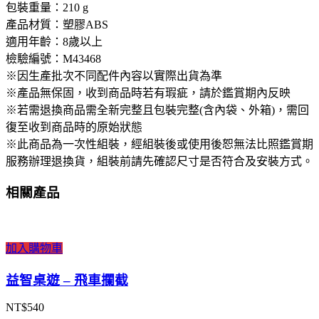
包裝重量：210 g
產品材質：塑膠ABS
適用年齡：8歲以上
檢驗編號：M43468
※因生產批次不同配件內容以實際出貨為準
※產品無保固，收到商品時若有瑕疵，請於鑑賞期內反映
※若需退換商品需全新完整且包裝完整(含內袋、外箱)，需回
復至收到商品時的原始狀態
※此商品為一次性組裝，經組裝後或使用後恕無法比照鑑賞期
服務辦理退換貨，組裝前請先確認尺寸是否符合及安裝方式。
相關產品
加入購物車
益智桌遊 – 飛車攔截
NT$
540