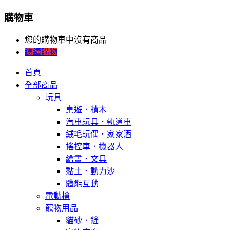
購物車
您的購物車中沒有商品
繼續購物
首頁
全部商品
玩具
桌遊．積木
汽車玩具．軌道車
絨毛玩偶．家家酒
搖控車．機器人
繪畫．文具
黏土．動力沙
體能互動
電動槍
寵物用品
貓砂．鏟