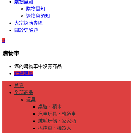
購物需知
購物需知
退換貨須知
大宗採購專區
關於史酷迪
0
購物車
您的購物車中沒有商品
繼續購物
首頁
全部商品
玩具
桌遊．積木
汽車玩具．軌道車
絨毛玩偶．家家酒
搖控車．機器人