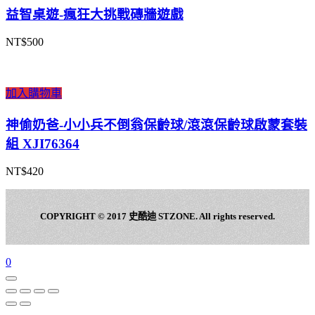
益智桌遊-瘋狂大挑戰磚牆遊戲
NT$
500
加入購物車
神偷奶爸-小小兵不倒翁保齡球/滾滾保齡球啟蒙套裝
組 XJI76364
NT$
420
COPYRIGHT © 2017 史酷迪 STZONE. All rights reserved.
0