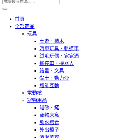
首頁
全部商品
玩具
桌遊．積木
汽車玩具．軌道車
絨毛玩偶．家家酒
搖控車．機器人
繪畫．文具
黏土．動力沙
體能互動
電動槍
寵物用品
貓砂．鏟
寵物床窩
飲水餵食
外出籠子
清潔美容