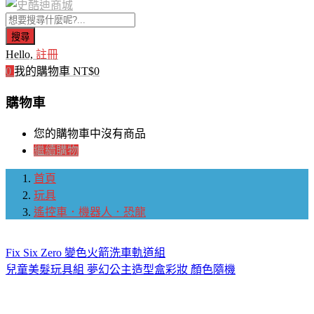
搜尋
Hello,
註冊
0
我的購物車
NT$
0
購物車
您的購物車中沒有商品
繼續購物
首頁
玩具
遙控車．機器人．恐龍
Fix Six Zero 變色火箭洗車軌道組
兒童美髮玩具組 夢幻公主造型盒彩妝 顏色隨機