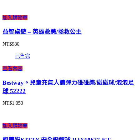
加入購物車
益智桌遊 – 英雄救美/拯救公主
NT$
980
已售完
查看內容
Bestway。兒童充氣人體彈力碰碰樂/碰碰球/泡泡足
球 52222
NT$
1,050
加入購物車
凱蒂貓KITTY 安全飛鏢球 HJX10627-KT