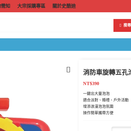
物需知
大宗採購專區
關於史酷迪
搜尋
消防車旋轉五孔
NT$
390
一鍵出大量泡泡
適合派對、婚禮、戶外活動
增添浪漫泡泡氛圍
操作簡單攜帶方便