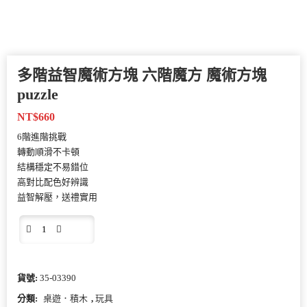
多階益智魔術方塊 六階魔方 魔術方塊
puzzle
NT$
660
6階進階挑戰
轉動順滑不卡頓
結構穩定不易錯位
高對比配色好辨識
益智解壓，送禮實用
貨號:
35-03390
分類:
桌遊．積木
,
玩具