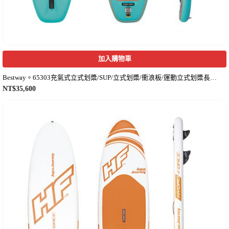
加入購物車
Bestway。65303充氣式立式划槳/SUP/立式划槳/衝浪板/運動立式划槳長板-附槳附座椅
NT$
35,600